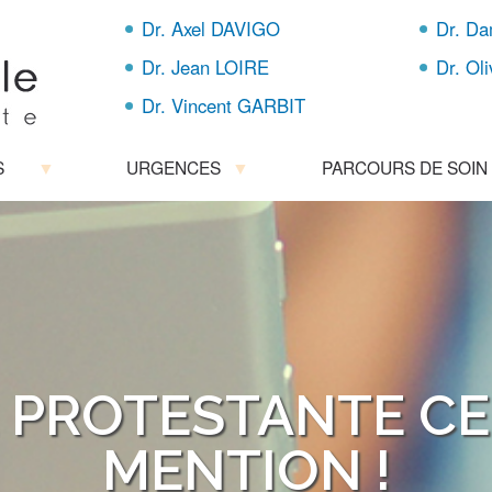
Aller
Dr. Axel DAVIGO
Dr. D
au
contenu
Dr. Jean LOIRE
Dr. Ol
principal
Dr. Vincent GARBIT
S
URGENCES
PARCOURS DE SOIN
E PROTESTANTE CE
MENTION !