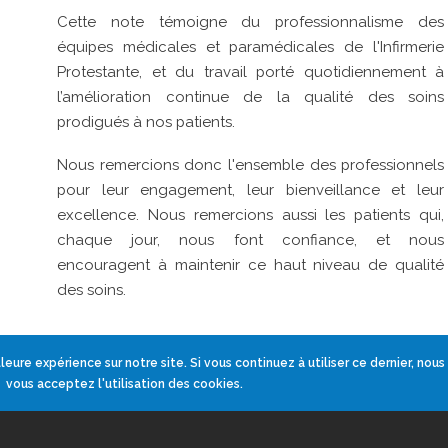
Cette note témoigne du professionnalisme des
équipes médicales et paramédicales de l'Infirmerie
Protestante, et du travail porté quotidiennement à
l’amélioration continue de la qualité des soins
prodigués à nos patients.
Nous remercions donc l'ensemble des professionnels
pour leur engagement, leur bienveillance et leur
excellence. Nous remercions aussi les patients qui,
chaque jour, nous font confiance, et nous
encouragent à maintenir ce haut niveau de qualité
des soins.
leure expérience sur notre site. Si vous continuez à utiliser ce dernier, nou
vous acceptez l'utilisation des cookies.
ale 1-3 chemin du Penthod 69 300 CALUIRE - Tel : 04 72 00 71 65 -
Mentions lég