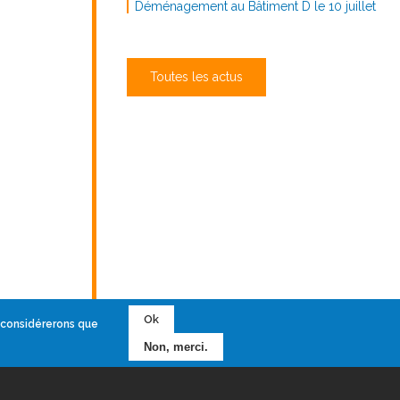
Déménagement au Bâtiment D le 10 juillet
Toutes les actus
Ok
s considérerons que
Non, merci.
ales
- Réalisation :
Ascomedia