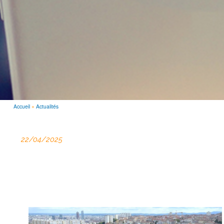
Accueil
Actualités
FIL
D'ARIANE
22/04/2025
image