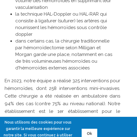
volume des hémorroïdes en supprimant leur
vascularisation
la technique HAL-Doppler ou HAL-RAR qui
consiste à ligaturer (suturer) les artères qui
nourrissent les hémorroïdes sous contrôle
doppler
dans certains cas, la chirurgie traditionnelle
par hémorroïdectomie selon Milligan et
Morgan garde une place, notamment en cas
de très volumineuses hémorroïdes ou
d'hémorroïdes externes associées
En 2023, notre équipe a réalisé 325 interventions pour
hémorroïdes, dont 258 interventions mini-invasives.
Cette chirurgie a été réalisée en ambulatoire dans
94% des cas (contre 75% au niveau national). Notre
établissement est le 1er établissement pour le
traitement des hémorroïdes en région Auvergne-
Nous utilisons des cookies pour vous
Rhône-Alpes, et le 1er établissement français dans les
garantir la meilleure expérience sur
Ok
traitements mini-invasifs des hémorroïdes. Nous
notre site. Si vous continuez à utiliser