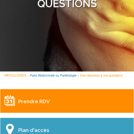
QUESTIONS
PATHOLOGIES
Paroi Abdominale ou Pariétologie
Des réponses à vos questions
FIL
D'ARIANE
Prendre RDV
Plan d'accès