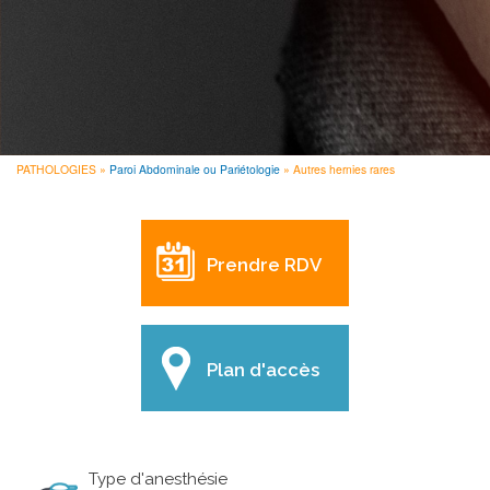
PATHOLOGIES
Paroi Abdominale ou Pariétologie
Autres hernies rares
FIL
D'ARIANE
Prendre RDV
Plan d'accès
Type d'anesthésie