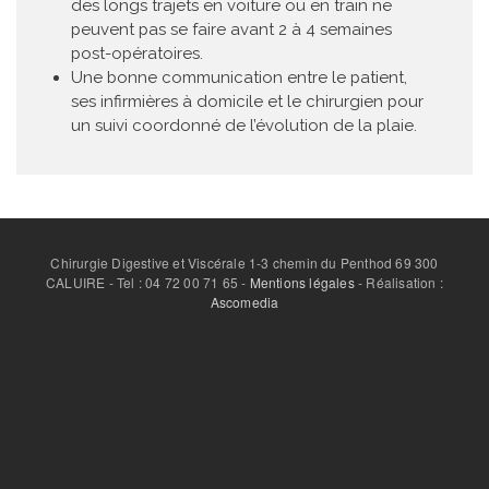
des longs trajets en voiture ou en train ne
peuvent pas se faire avant 2 à 4 semaines
post-opératoires.
Une bonne communication entre le patient,
ses infirmières à domicile et le chirurgien pour
un suivi coordonné de l’évolution de la plaie.
Chirurgie Digestive et Viscérale 1-3 chemin du Penthod 69 300
CALUIRE - Tel : 04 72 00 71 65 -
Mentions légales
- Réalisation :
Ascomedia