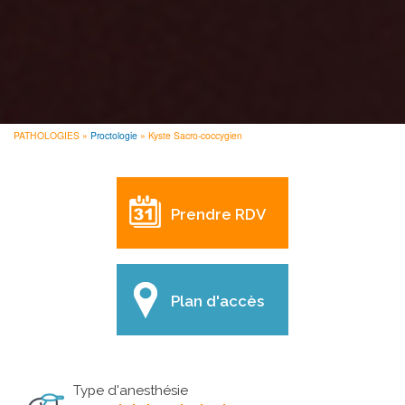
PATHOLOGIES
Proctologie
Kyste Sacro-coccygien
FIL
D'ARIANE
Prendre RDV
Plan d'accès
Type d'anesthésie