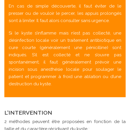
En cas de simple découverte, il faut éviter de le
presser ou de vouloir le percer, les appuis prolongés
sont à limiter. Il faut alors consulter sans urgence.
Si le kyste s’inflamme mais n’est pas collecté, une
désinfection locale voir un traitement antibiotique en
cure courte (généralement une pénicilline) sont
indiqués. S’il est collecté et ne s’ouvre pas
spontanément, il faut généralement prévoir une
incision sous anesthésie locale pour soulager le
patient et programmer à froid une ablation ou d’une
destruction du kyste.
L'INTERVENTION
2 méthodes peuvent être proposées en fonction de la
taille et du caractère récidivant du kyste :