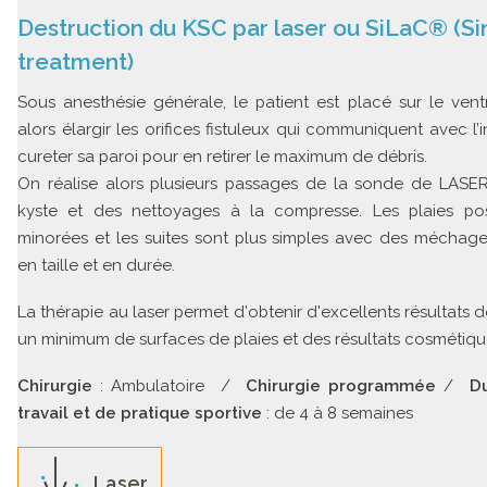
Destruction du KSC par laser ou SiLaC® (Sin
treatment)
Sous anesthésie générale, le patient est placé sur le ventr
alors élargir les orifices fistuleux qui communiquent avec l’i
cureter sa paroi pour en retirer le maximum de débris.
On réalise alors plusieurs passages de la sonde de LASER
kyste et des nettoyages à la compresse. Les plaies pos
minorées et les suites sont plus simples avec des méchag
en taille et en durée.
La thérapie au laser permet d'obtenir d'excellents résultats d
un minimum de surfaces de plaies et des résultats cosmétiq
Chirurgie
: Ambulatoire /
Chirurgie programmée
/
Du
travail et de pratique sportive
: de 4 à 8 semaines
Laser