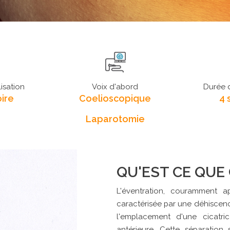
isation
Voix d'abord
Durée d
ire
Coelioscopique
4 
Laparotomie
QU'EST CE QUE 
L'éventration, couramment ap
caractérisée par une déhiscenc
l'emplacement d'une cicatric
antérieure. Cette séparation