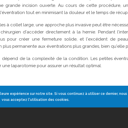
d'une grande incision ouverte. Au cours de cette procédure, u
l'éventration tout en minimisant la douleur et le temps de récupé
s à collet large, une approche plus invasive peut être nécessa
hirurgien d'accéder directement à la hernie. Pendant l'inter
s pour créer une fermeture solide, et l'excédent de peau e
 plus permanente aux éventrations plus grandes, bien qu'elle p
on dépend de la complexité de la condition. Les petites éventr
 une laparotomie pour assurer un résultat optimal.
leure expérience sur notre site. Si vous continuez à utiliser ce dernier, nou
vous acceptez l'utilisation des cookies.
CONSEIL APRÈS INTERVENTION
En général, le séjour d’hospitalisation dure environ 24h avant q