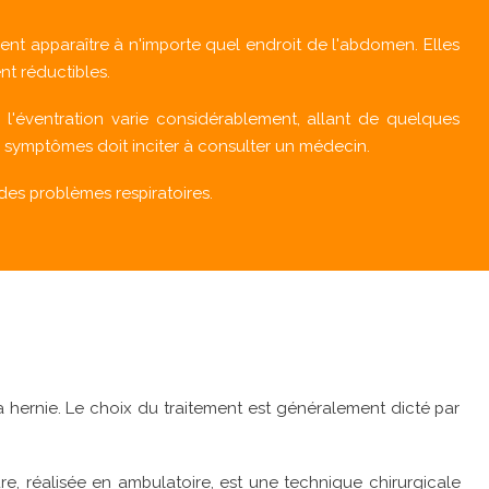
ent apparaître à n'importe quel endroit de l'abdomen. Elles
nt réductibles.
e l'éventration varie considérablement, allant de quelques
x symptômes doit inciter à consulter un médecin.
 des problèmes respiratoires.
la hernie. Le choix du traitement est généralement dicté par
re, réalisée en ambulatoire, est une technique chirurgicale