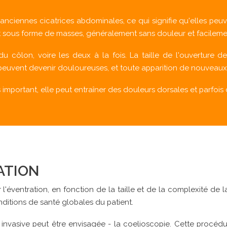
nciennes cicatrices abdominales, ce qui signifie qu'elles peuv
nt sous forme de masses, généralement sans douleur et facileme
du côlon, voire les deux à la fois. La taille de l'ouverture d
es peuvent devenir douloureuses, et toute apparition de nouveau
s important, elle peut entraîner des douleurs dorsales et parfois
ATION
l'éventration, en fonction de la taille et de la complexité de 
onditions de santé globales du patient.
 invasive peut être envisagée - la coelioscopie. Cette procédu