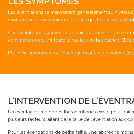
LES SYMPTÔMES
Les éventrations se manifestent généralement au niveau d'a
sont similaires aux hernies en ce sens qu'elles se présente
Ces éventrations peuvent contenir de l'intestin grêle ou 
centimètres à couvrir toute la hauteur de la cicatrice. Ell
Pour finir, au moment où l'éventration atteint un volume trè
L'INTERVENTION DE L'ÉVENTR
Un éventail de méthodes thérapeutiques existe pour traiter 
plusieurs facteurs, allant de la taille de l'éventration aux c
Pour les éventrations de petite taille, une approche moins