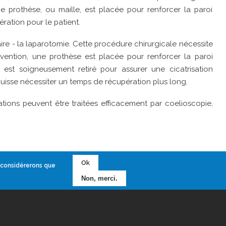
ne prothèse, ou maille, est placée pour renforcer la paroi
ration pour le patient.
ire - la laparotomie. Cette procédure chirurgicale nécessite
vention, une prothèse est placée pour renforcer la paroi
st soigneusement retiré pour assurer une cicatrisation
uisse nécessiter un temps de récupération plus long.
ations peuvent être traitées efficacement par coelioscopie,
Ok
s considérerons que
Non, merci.
ue le patient ne puisse rentrer chez lui.