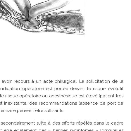
avoir recours à un acte chirurgical. La sollicitation de la
indication opératoire est portée devant le risque évolutif
 le risque opératoire ou anesthésique est élevé (patient très
t inexistante, des recommandations (absence de port de
rniaire peuvent être suffisants.
 secondairement suite à des efforts répétés dans le cadre
nt être également des « hernies symptômes » lorsqu’elles