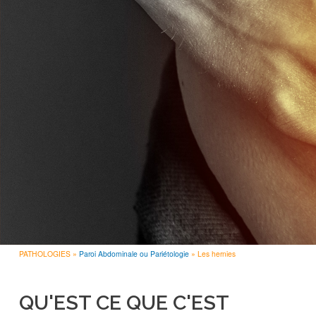
PATHOLOGIES
Paroi Abdominale ou Pariétologie
Les hernies
FIL
D'ARIANE
QU'EST CE QUE C'EST