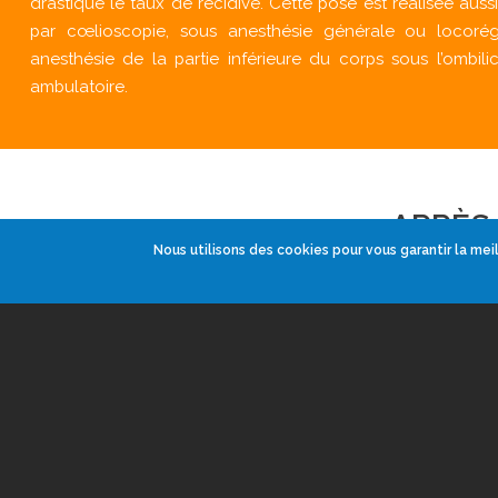
drastique le taux de récidive. Cette pose est réalisée aus
par cœlioscopie, sous anesthésie générale ou locorégi
anesthésie de la partie inférieure du corps sous l’ombilic
ambulatoire.
APRÈS 
Nous utilisons des cookies pour vous garantir la meil
Le port de c
indiqués pend
fonction de 
lendemain de 
son véhicule
situation d’u
doux sont pos