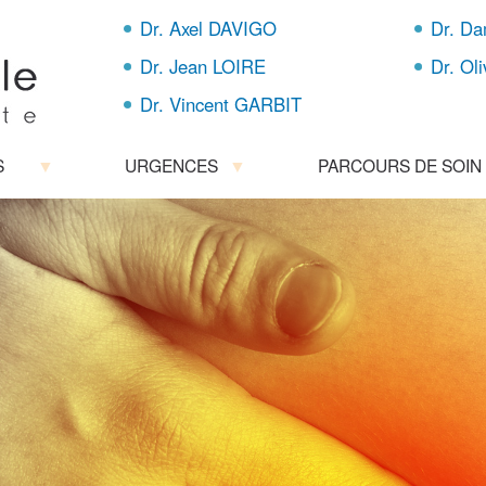
Aller
Dr. Axel DAVIGO
Dr. D
au
contenu
Dr. Jean LOIRE
Dr. Ol
principal
Dr. Vincent GARBIT
S
URGENCES
PARCOURS DE SOIN