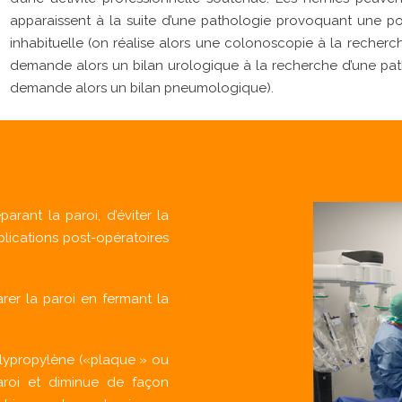
apparaissent à la suite d’une pathologie provoquant une po
inhabituelle (on réalise alors une colonoscopie à la recherch
demande alors un bilan urologique à la recherche d’une pat
demande alors un bilan pneumologique).
arant la paroi, d’éviter la
lications post-opératoires
arer la paroi en fermant la
olypropylène («plaque » ou
paroi et diminue de façon