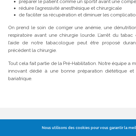
préparer le patient comme un sportif avant une compét
réduire l’agressivité anesthésique et chirurgicale
de faciliter sa récupération et diminuer les complicati
On prend le soin de corriger une anémie, une dénutriti
respiratoire avant une chirurgie lourde. L’arrêt du tab
l’aide de notre tabacologue peut être proposé duran
précèdent la chirurgie.
Tout cela fait partie de la Pré-Habilitation. Notre équip
innovant dédié à une bonne préparation diététique et 
bariatrique.
Nous utilisons des cookies pour vous garantir la meil