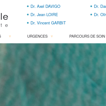
Aller
Dr. Axel DAVIGO
Dr. D
au
contenu
Dr. Jean LOIRE
Dr. Ol
principal
Dr. Vincent GARBIT
S
URGENCES
PARCOURS DE SOIN