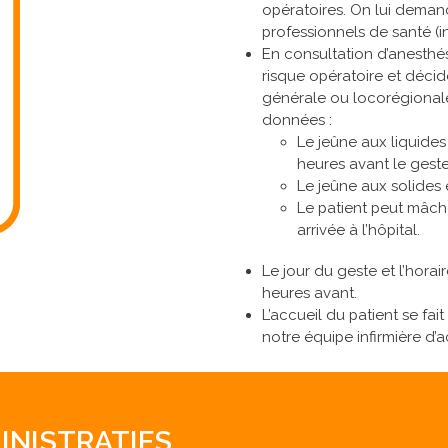
opératoires. On lui dema
professionnels de santé (in
En consultation d’anesthési
risque opératoire et décid
générale ou locorégionale)
données :
Le jeûne aux liquides 
heures avant le gest
Le jeûne aux solides 
Le patient peut mâc
arrivée à l’hôpital.
Le jour du geste et l’hora
heures avant.
L’accueil du patient se fait
notre équipe infirmière d’a
INISTRATIFS