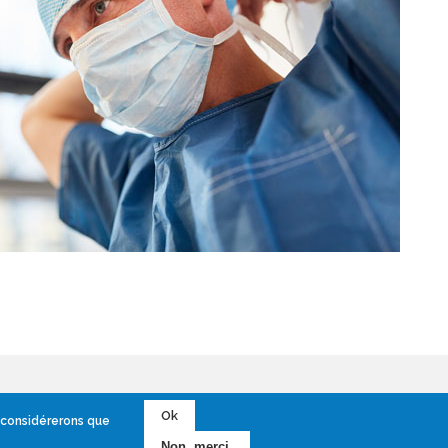
Ok
s considérerons que
Non, merci.