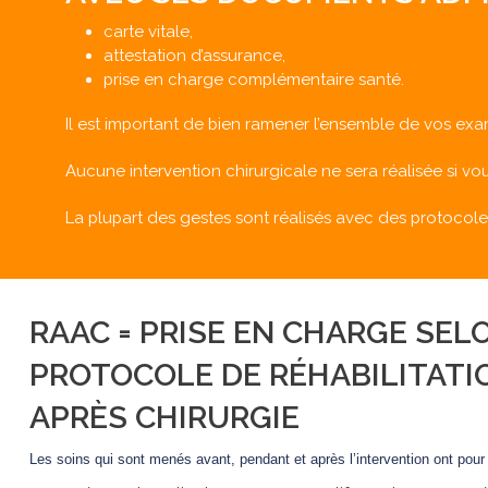
carte vitale,
attestation d’assurance,
prise en charge complémentaire santé.
Il est important de bien ramener l’ensemble de vos exam
Aucune intervention chirurgicale ne sera réalisée si vou
La plupart des gestes sont réalisés avec des protocol
RAAC = PRISE EN CHARGE SEL
PROTOCOLE DE RÉHABILITATI
APRÈS CHIRURGIE
Les soins qui sont menés avant, pendant et après l’intervention ont pour