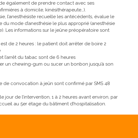
nde également de prendre contact avec ses
firmières à domicile, kinésithérapeute…).
e, l’anesthésiste recueille les antécédents, évalue le
e du mode d’anesthésie le plus approprié (anesthésie
. Les informations sur le jeûne préopératoire sont
est de 2 heures : le patient doit arrêter de boire 2
e
et l’arrêt du tabac sont de 6 heures
her un chewing-gum ou sucer un bonbon jusqu’à son
ire de convocation à jeûn sont confirmé par SMS 48
 le jour de l’intervention, 1 à 2 heures avant environ, par
ccueil au 5er étage du bâtiment d’hospitalisation.