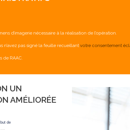
ens d’imagerie nécessaire à la réalisation de l’opération.
s n’avez pas signé la feuille recueillant
votre consentement écla
es de RAAC.
ON UN
ON AMÉLIORÉE
 but de